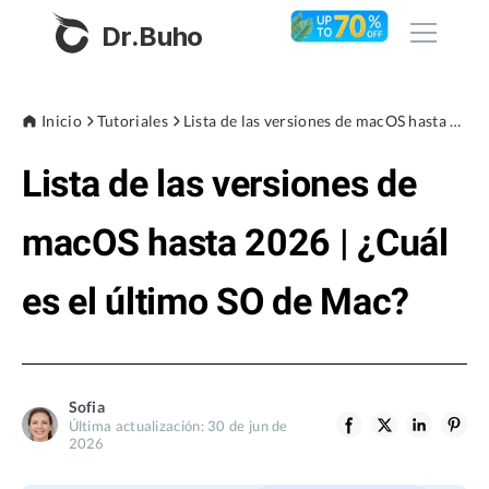
Dr.Buho
Inicio
Inicio
Tutoriales
Lista de las versiones de macOS hasta 2026 | ¿Cuál es el último SO de Mac?
Lista de las versiones de
Productos
BuhoCleaner
macOS hasta 2026 | ¿Cuál
Tienda
BuhoUnlocker
es el último SO de Mac?
BuhoRepair
Blog
BuhoNTFS
BuhoBarX
Empresa
Sofia
BuhoLaunchpad
Última actualización: 30 de jun de
Sobre nosotros
2026
Asistencia