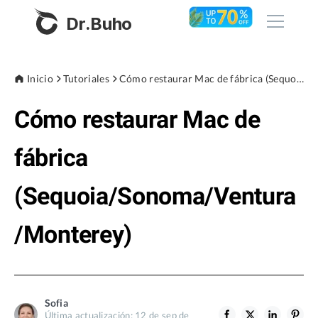
Dr.Buho
Inicio
Inicio
Tutoriales
Cómo restaurar Mac de fábrica (Sequoia/Sonoma/Ventura/Monterey)
Cómo restaurar Mac de
Productos
BuhoCleaner
fábrica
Tienda
BuhoUnlocker
(Sequoia/Sonoma/Ventura
BuhoRepair
Blog
BuhoNTFS
/Monterey)
BuhoBarX
Empresa
BuhoLaunchpad
Sobre nosotros
Sofia
Asistencia
Última actualización: 12 de sep de