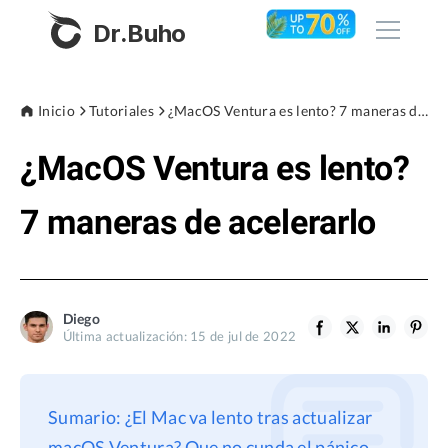
Dr.Buho
Inicio
Inicio
Tutoriales
¿MacOS Ventura es lento? 7 maneras de acelerarlo
¿MacOS Ventura es lento?
Productos
BuhoCleaner
7 maneras de acelerarlo
Tienda
BuhoUnlocker
BuhoRepair
Blog
BuhoNTFS
Diego
Última actualización: 15 de jul de 2022
BuhoBarX
Empresa
BuhoLaunchpad
Sobre nosotros
Sumario: ¿El Mac va lento tras actualizar
Asistencia
macOS Ventura? Que no cunda el pánico.