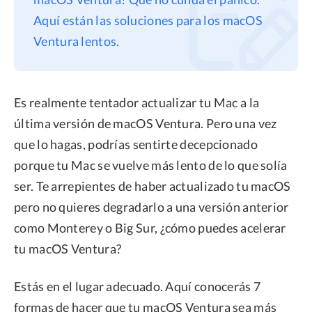
Aquí están las soluciones para los macOS
Privacidad
Ventura lentos.
Términos
Politica de Reembolso
Es realmente tentador actualizar tu Mac a la
última versión de macOS Ventura. Pero una vez
que lo hagas, podrías sentirte decepcionado
porque tu Mac se vuelve más lento de lo que solía
ser. Te arrepientes de haber actualizado tu macOS
pero no quieres degradarlo a una versión anterior
como Monterey o Big Sur, ¿cómo puedes acelerar
tu macOS Ventura?
Estás en el lugar adecuado. Aquí conocerás 7
formas de hacer que tu macOS Ventura sea más