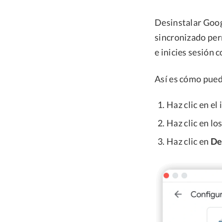
Desinstalar Goog
sincronizado per
e inicies sesión 
Así es cómo pued
Haz clic en el
Haz clic en l
Haz clic en
De