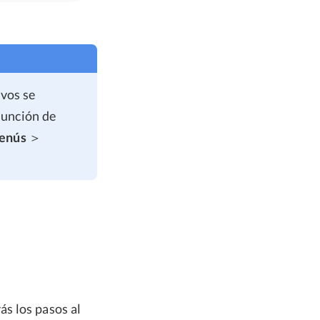
ivos se
función de
menús
＞
ás los pasos al