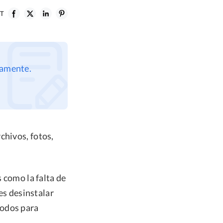
ST
tamente.
chivos, fotos,
s como la falta de
ees desinstalar
todos para