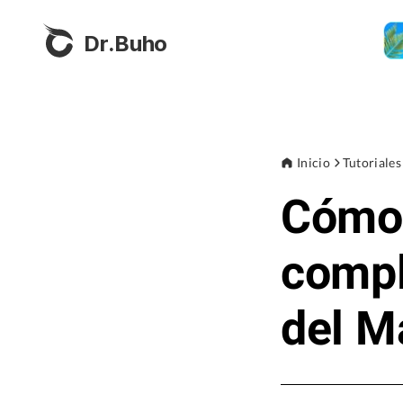
Dr.Buho
Inicio
Tutoriales
Cómo 
compl
del M