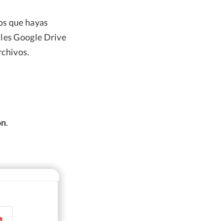
vos que hayas
ales Google Drive
rchivos.
ón
.