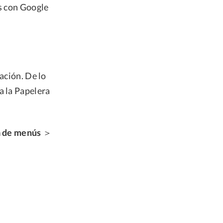
os con Google
ación. De lo
a la Papelera
a de menús
＞