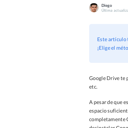
Diego
Última actualiz
Este artículo
¡Elige el mét
Google Drive te 
etc.
A pesar de que es
espacio suficient
completamente Go
desinstalar Goog