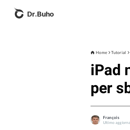
Dr.Buho
Home
Tutorial
iPad 
per s
François
Ultimo aggiorn