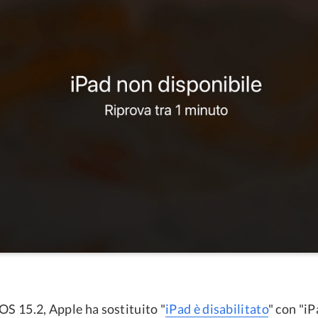
OS 15.2, Apple ha sostituito "
iPad è disabilitato
" con "i