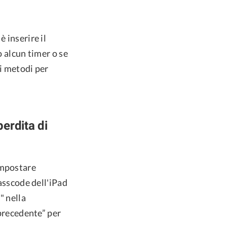
 inserire il
o alcun timer o se
ti metodi per
erdita di
impostare
passcode dell'iPad
" nella
 precedente” per