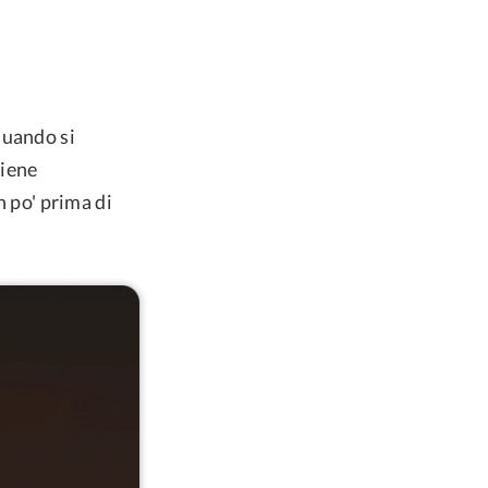
quando si
viene
n po' prima di