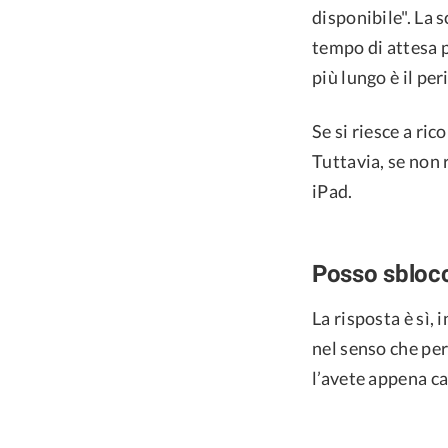
disponibile". La 
tempo di attesa p
più lungo è il per
Se si riesce a ric
Tuttavia, se non 
iPad.
Posso sblocc
La risposta è sì, 
nel senso che perd
l’avete appena c