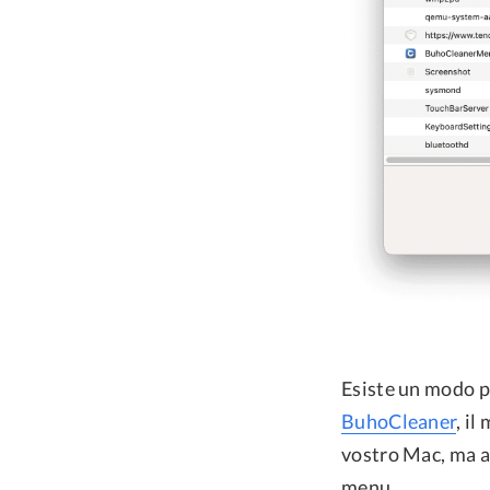
Esiste un modo pi
BuhoCleaner
, il
vostro Mac, ma 
menu.