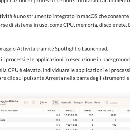
pplicazioni e i processi che non si utilizzano al momento
ività è uno strumento integrato in macOS che consente 
orse di sistema in uso, come CPU, memoria, disco e rete.
raggio Attività tramite Spotlight o Launchpad.
i i processi e le applicazioni in esecuzione in background
della CPU è elevato, individuare le applicazioni e i process
fare clic sul pulsante Arresta nella barra degli strumenti e