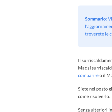
Sommario
: V
l'aggiornamen
troverete le c
Il surriscaldame
Mac si surriscald
comparire
o il Ma
Siete nel posto g
come risolverlo.
Senza ulteriori i