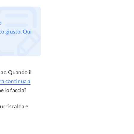
o
to giusto. Qui
ac. Quando il
ira continua a
e lo faccia?
surriscalda e