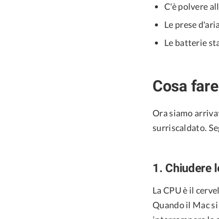
C'è polvere al
Le prese d'ari
Le batterie s
Cosa fare
Ora siamo arriva
surriscaldato. Se
1. Chiudere l
La CPU è il cerve
Quando il Mac si 