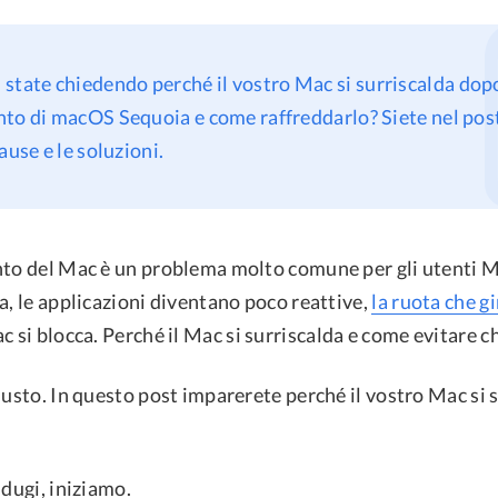
i state chiedendo perché il vostro Mac si surriscalda dop
to di macOS Sequoia e come raffreddarlo? Siete nel pos
ause e le soluzioni.
nto del Mac è un problema molto comune per gli utenti M
a, le applicazioni diventano poco reattive,
la ruota che g
c si blocca. Perché il Mac si surriscalda e come evitare ch
iusto. In questo post imparerete perché il vostro Mac si 
ndugi, iniziamo.