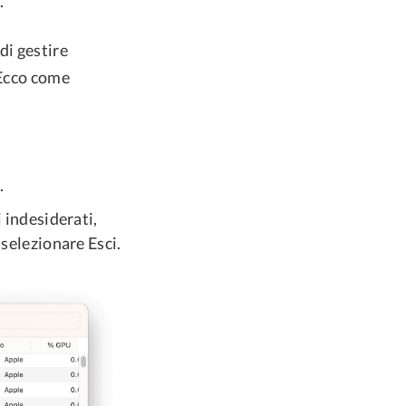
.
di gestire
 Ecco come
.
i indesiderati,
 selezionare Esci.