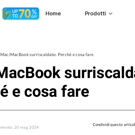
Home
Prodotti
Mac/MacBook surriscaldato: Perché e cosa fare
acBook surriscald
é e cosa fare
Condividi questo artico
namento: 20 mag 2024