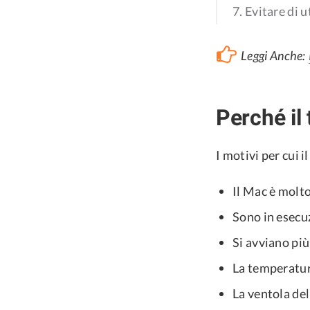
7. Evitare di 
Leggi Anche:
Perché il
I motivi per cui i
Il Mac è molto
Sono in esecuz
Si avviano p
La temperatur
La ventola de