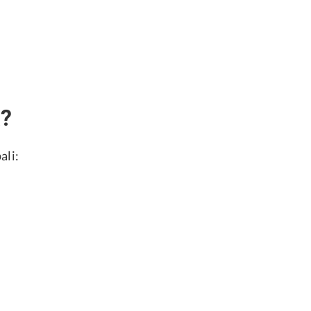
a?
ali: