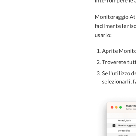
interrompere le a
Monitoraggio Att
facilmente le ris
usarlo:
Aprite Monito
Troverete tutt
Se l'utilizzo 
selezionarli, 