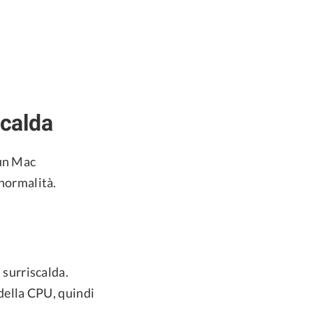
scalda
 un Mac
 normalità.
 surriscalda.
 della CPU, quindi