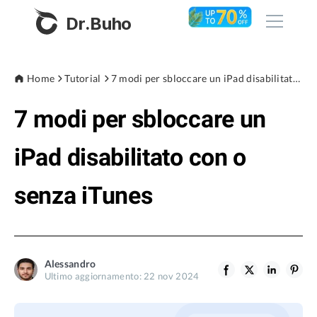
Dr.Buho
Home
Home
Tutorial
7 modi per sbloccare un iPad disabilitato con o senza iTunes
7 modi per sbloccare un
Prodotti
BuhoCleaner
iPad disabilitato con o
Negozio
BuhoUnlocker
senza iTunes
BuhoRepair
Blog
BuhoNTFS
BuhoBarX
Azienda
Alessandro
BuhoLaunchpad
Ultimo aggiornamento: 22 nov 2024
Chi siamo
Supporto