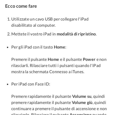
Ecco come fare
Utilizzate un cavo USB per collegare l'iPad
disabilitato al computer.
Mettete il vostro iPad in
modalità di ripristino
.
Per gli iPad con il tasto
Home
:
Premere il pulsante
Home
e il pulsante
Power
e non
rilasciarli. Rilasciare tutti i pulsanti quando l'iPad
mostra la schermata Connesso a iTunes.
Per iPad con Face ID:
Premere rapidamente il pulsante
Volume su
, quindi
premere rapidamente il pulsante
Volume giù
, quindi
continuare a premere il pulsante di accensione e non
rilasciarlo. Rilasciare il pulsante
Accensione
quando