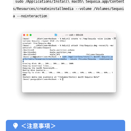
sudo /Applications/Install\ macOS\ Sequoia.app/Content
s/Resources/createinstallmedia --volume /Volumes/Sequoi
a --nointeraction
＜注意事項＞