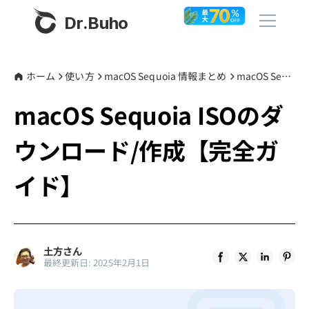
Dr.Buho
ホーム
ホーム
使い方
macOS Sequoia 情報まとめ
macOS Sequoia ISOのダウンロード/作成【完全ガイド】
macOS Sequoia ISOのダ
製品
ウンロード/作成【完全ガ
BuhoCleaner
ストア
BuhoUnlocker
イド】
BuhoRepair
ブログ
BuhoNTFS
BuhoBarX
その他
土方さん
最終更新日: 2025年2月1日
BuhoLaunchpad
Dr.Buhoについて
サポート