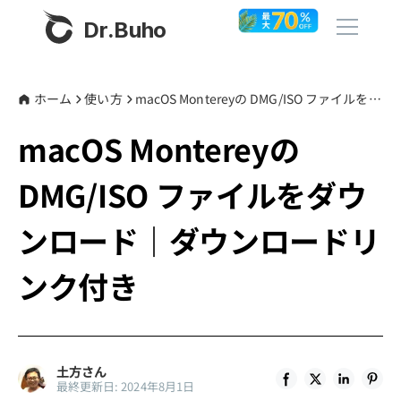
Dr.Buho
ホーム
ホーム
使い方
macOS Montereyの DMG/ISO ファイルをダウンロード｜ダウンロードリンク付き
macOS Montereyの
製品
DMG/ISO ファイルをダウ
BuhoCleaner
ストア
BuhoUnlocker
ンロード｜ダウンロードリ
BuhoRepair
ブログ
ンク付き
BuhoNTFS
BuhoBarX
その他
BuhoLaunchpad
Dr.Buhoについて
土方さん
最終更新日: 2024年8月1日
サポート