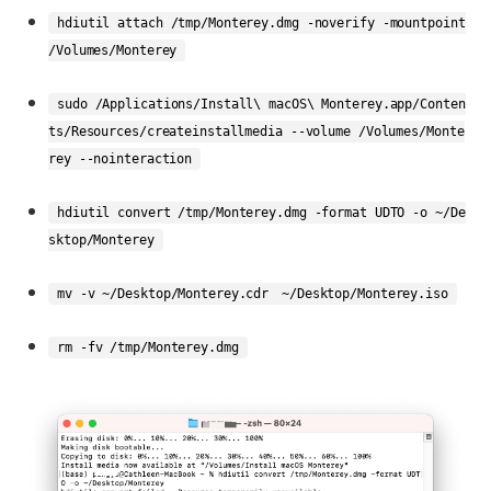
hdiutil attach /tmp/Monterey.dmg -noverify -mountpoint
/Volumes/Monterey
sudo /Applications/Install\ macOS\ Monterey.app/Conten
ts/Resources/createinstallmedia --volume /Volumes/Monte
rey --nointeraction
hdiutil convert /tmp/Monterey.dmg -format UDTO -o ~/De
sktop/Monterey
mv -v ~/Desktop/Monterey.cdr ~/Desktop/Monterey.iso
rm -fv /tmp/Monterey.dmg