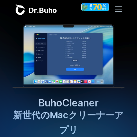
Dr.Buho
ホーム
製品
BuhoCleaner
ストア
BuhoUnlocker
BuhoRepair
ブログ
BuhoNTFS
BuhoCleaner
BuhoNTFS
BuhoNTFS
BuhoBarX
BuhoLaunchpad
BuhoLaunchpad
BuhoBarX
その他
Macメニューバー管理アプ
新世代のMacクリーナーア
超簡単なMac用NTFSツー
超簡単なMac用NTFSツー
お馴染みのLaunchpadが
お馴染みのLaunchpadが
BuhoLaunchpad
Dr.Buhoについて
プリ
ル
リ
ル
復活
復活
サポート