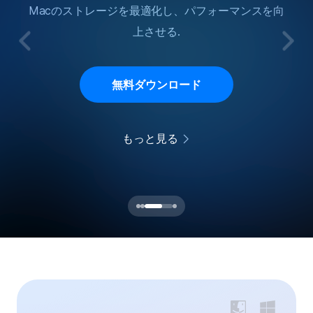
MacでNTFSドライブを完全に読み取り/書き込みす
MacでNTFSドライブを完全に読み取り/書き込みす
Macのストレージを最適化し、パフォーマンスを向
ごちゃごちゃとしたメニューバーをすっきりさせ
いつもの操作感で、アプリをサッと起動＆かんたん
いつもの操作感で、アプリをサッと起動＆かんたん
プライバシーポリシー
上させる.
る.
る.
る.
グループ化！
グループ化！
利用規約
返金について
無料ダウンロード
無料ダウンロード
無料ダウンロード
無料ダウンロード
無料ダウンロード
無料ダウンロード
もっと見る
もっと見る
もっと見る
もっと見る
もっと見る
もっと見る