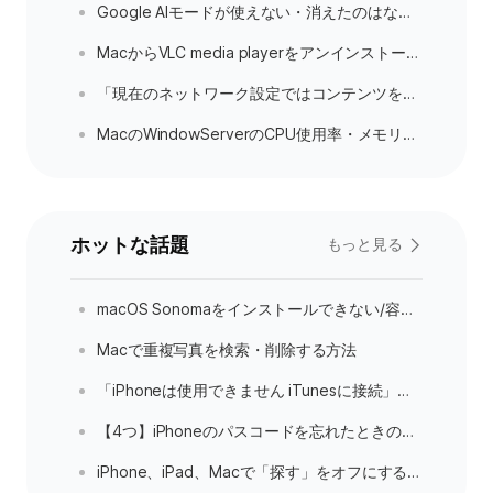
·
Google AIモードが使えない・消えたのはなぜ？設定・出し方と対処法
·
MacからVLC media playerをアンインストールする方法3つ
·
「現在のネットワーク設定ではコンテンツをプライバシーを保護した形で読み込むことができません」とは？原因＆対処法を解説
·
MacのWindowServerのCPU使用率・メモリ使用量が高い原因は？根本的な解決策を解説
ホットな話題
もっと見る
·
macOS Sonomaをインストールできない/容量不足の解決策
·
Macで重複写真を検索・削除する方法
·
「iPhoneは使用できません iTunesに接続」問題を解決する４つの方法
·
【4つ】iPhoneのパスコードを忘れたときの対処方法
·
iPhone、iPad、Macで「探す」をオフにする方法