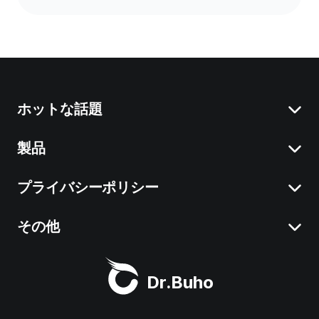
ホットな話題
製品
Macの「システムデータ」を減らす
Macで不要なアプリをアンインストール
プライバシーポリシー
BuhoCleaner
iOS 26 情報まとめ
BuhoUnlocker
その他
利用規約
macOS Tahoe 情報まとめ
BuhoRepair
プライバシーポリシー
Dr.Buhoについて
Macクリーナー
Dr.Buho
BuhoNTFS
返金について
サポート
BuhoBarX