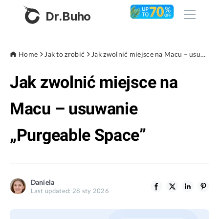
Dr.Buho
Home
Home
Jak to zrobić
Jak zwolnić miejsce na Macu – usuwanie „Purgeable Space”
Jak zwolnić miejsce na
Products
BuhoCleaner
Macu – usuwanie
Store
BuhoUnlocker
„Purgeable Space”
BuhoRepair
Blog
BuhoNTFS
BuhoBarX
Company
Daniela
BuhoLaunchpad
Last updated: 28 sty 2026
About
Support