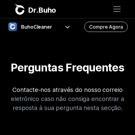
Dr.Buho
BuhoCleaner
Compre Agora
Início
FAQ
Produtos
BuhoCleaner
Orientar
Perguntas Frequentes
Loja
BuhoUnlocker
Descarregar
BuhoRepair
Blog
Contacte-nos através do nosso correio
BuhoNTFS
eletrónico caso não consiga encontrar a
BuhoBarX
resposta à sua pergunta nesta secção.
Empresa
BuhoLaunchpad
Sobre nós
Assistência