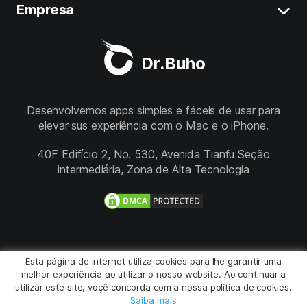
BuhoUnlocker
Empresa
Termos
Melhor Limpador Mac
BuhoRepair
Privacidade
Sobre nós
Dr.Buho
BuhoNTFS
Refund
Assistência
BuhoBarX
Loja
Desenvolvemos apps simples e fáceis de usar para
elevar sus experiência com o Mac e o iPhone.
BuhoLaunchpad
Siga-nos
40F Edifício 2, No. 530, Avenida Tianfu Seção
intermediária, Zona de Alta Tecnologia
Esta página de internet utiliza cookies para lhe garantir uma
Português
melhor experiência ao utilizar o nosso website. Ao continuar a
utilizar este site, voçê concorda com a nossa política de cookies.
Saiba mais