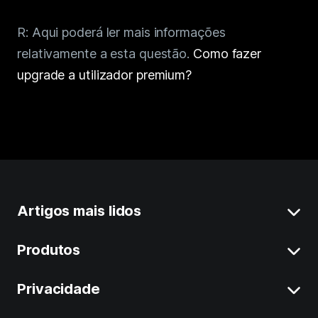
R: Aqui poderá ler mais informações
relativamente a esta questão.
Como fazer
upgrade a utilizador premium?
Artigos mais lidos
Produtos
Limpar Dados do Sistema no Mac
Desinstalar Aplicações no Mac
Privacidade
BuhoCleaner
Libertar Espaço em Disco no Mac