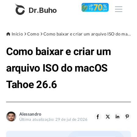
Dr.Buho
Início
Início
Como
Como baixar e criar um arquivo ISO do macOS Tahoe 26.6
Como baixar e criar um
Produtos
BuhoCleaner
arquivo ISO do macOS
Loja
BuhoUnlocker
Tahoe 26.6
BuhoRepair
Blog
BuhoNTFS
BuhoBarX
Empresa
Alessandro
BuhoLaunchpad
Última atualização: 29 de jul de 2026
Sobre nós
Assistência