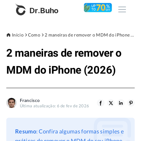
Dr.Buho
Início
Início
Como
2 maneiras de remover o MDM do iPhone (2026)
2 maneiras de remover o
Produtos
BuhoCleaner
MDM do iPhone (2026)
Loja
BuhoUnlocker
BuhoRepair
Blog
BuhoNTFS
Francisco
Última atualização: 6 de fev de 2026
BuhoBarX
Empresa
BuhoLaunchpad
Sobre nós
Resumo
: Confira algumas formas simples e
Assistência
práticas de remover o MDM do seu iPhone.