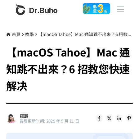
Dr.Buho
首頁
首頁
教學
【macOS Tahoe】Mac 通知跳不出來？6 招教您快速解决
【macOS Tahoe】Mac 通
產品
BuhoCleaner
知跳不出來？6 招教您快速
商店
BuhoUnlocker
解决
BuhoRepair
部落格
BuhoNTFS
BuhoBarX
更多
羅慧
BuhoLaunchpad
最后更新时间: 2025 年 9 月 11 日
關於我們
聯絡我們