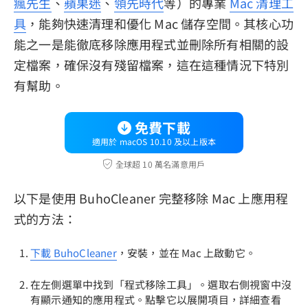
瘋先生
、
蘋果迷
、
領先時代
等）的專業
Mac 清理工
具
，能夠快速清理和優化 Mac 儲存空間。其核心功
能之一是能徹底移除應用程式並刪除所有相關的設
定檔案，確保沒有殘留檔案，這在這種情況下特別
有幫助。
免費下載
適用於 macOS 10.10 及以上版本
全球超 10 萬名滿意用戶
以下是使用 BuhoCleaner 完整移除 Mac 上應用程
式的方法：
下載 BuhoCleaner
，安裝，並在 Mac 上啟動它。
在左側選單中找到「程式移除工具」。選取右側視窗中沒
有顯示通知的應用程式。點擊它以展開項目，詳細查看