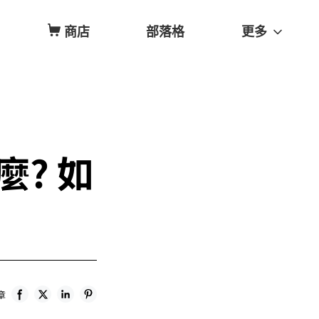
商店
部落格
更多
麼? 如
章