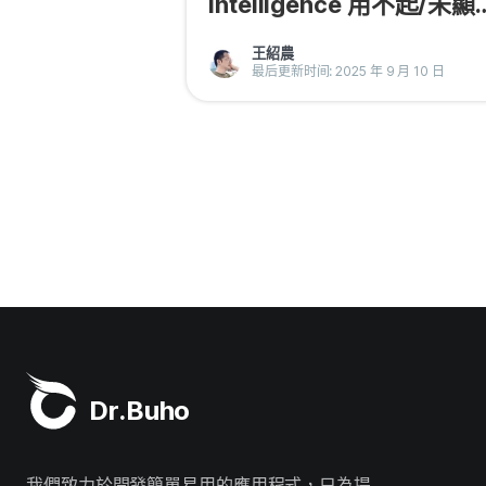
Intelligence 用不起/未顯
示？6 招解決
王紹農
最后更新时间: 2025 年 9 月 10 日
Dr.Buho
我們致力於開發簡單易用的應用程式，只為提