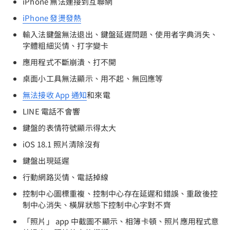
iPhone 無法連接到互聯網
iPhone 發燙發熱
輸入法鍵盤無法退出、鍵盤延遲問題、使用者字典消失、
字體粗細災情、打字變卡
應用程式不斷崩潰、打不開
桌面小工具無法顯示、用不起、無回應等
無法接收 App 通知
和來電
LINE 電話不會響
鍵盤的表情符號顯示得太大
iOS 18.1 照片清除沒有
鍵盤出現延遲
行動網路災情、電話掉線
控制中心圖標重複、控制中心存在延遲和錯誤、重啟後控
制中心消失、橫屏狀態下控制中心字對不齊
「照片」 app 中截圖不顯示、相簿卡頓、照片應用程式意