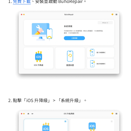
免費下載
、安裝並啟動 BuhoRepair。
點擊「iOS 升降級」 > 「系統升級」。