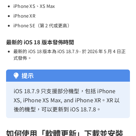
iPhone XS、XS Max
iPhone XR
iPhone SE（第 2 代或更高）
最新的 iOS 18 版本發佈時間
最新的 iOS 18 版本為 iOS 18.7.9 - 於 2026 年 5 月 4 日正
式發佈。
提示
iOS 18.7.9 只支援部分機型，包括 iPhone
XS, iPhone XS Max, and iPhone XR。XR 以
後的機型，可以更新到 iOS 18.7.8。
如何使用「軟體更新」下載並安裝