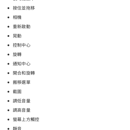
按住並拖移
相機
重新啟動
晃動
控制中心
旋轉
通知中心
開合和旋轉
搬移選單
截圖
調低音量
調高音量
螢幕上方觸控
靜音