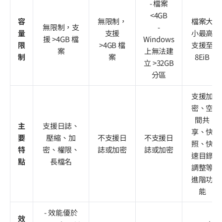
- 檔案
<4GB
容
無限制，
檔案大
無限制，支
-
量
支援
小最高
援 >4GB 檔
Windows
限
>4GB 檔
支援至
案
上無法建
制
案
8EiB
立 >32GB
分區
支援加
密、空
間共
主
支援日誌、
享、快
要
壓縮、加
不支援日
不支援日
照、快
特
密、權限、
誌或加密
誌或加密
速目錄
點
長檔名
調整等
進階功
能
- 效能優於
效