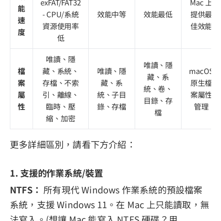
exFAT/FAT32
Mac 上
能
- CPU/系統
效能中等
效能最低
提供最
速
資源使用率
佳效能
度
低
唯讀、隱
唯讀、隱
檔
藏、系統、
唯讀、隱
macOS
藏、系
案
存檔、不索
藏、系
原生檔
統、卷、
屬
引、離線、
統、子目
案屬性
目錄、存
性
臨時、壓
錄、存檔
管理
檔
縮、加密
更多詳細區別，請看下方介紹：
1. 支援的作業系統/裝置
NTFS：
所有現代 Windows 作業系統的預設檔案
系統，支援 Windows 11。在 Mac 上只能讀取，無
法寫入。(想讓 Mac 能寫入 NTFS 硬碟？用