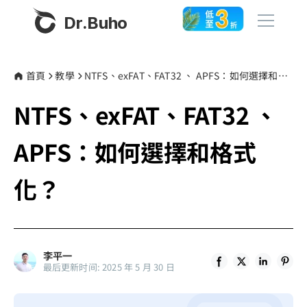
Dr.Buho
首頁
首頁
教學
NTFS、exFAT、FAT32 、 APFS：如何選擇和格式化？
NTFS、exFAT、FAT32 、
產品
BuhoCleaner
APFS：如何選擇和格式
商店
BuhoUnlocker
化？
BuhoRepair
部落格
BuhoNTFS
BuhoBarX
更多
李平一
BuhoLaunchpad
最后更新时间: 2025 年 5 月 30 日
關於我們
聯絡我們