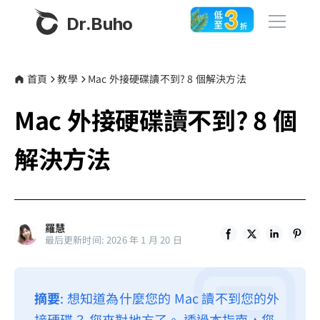
Dr.Buho
首頁
首頁
教學
Mac 外接硬碟讀不到? 8 個解決方法
Mac 外接硬碟讀不到? 8 個
產品
BuhoCleaner
解決方法
商店
BuhoUnlocker
BuhoRepair
部落格
BuhoNTFS
羅慧
最后更新时间: 2026 年 1 月 20 日
BuhoBarX
更多
BuhoLaunchpad
關於我們
摘要
: 想知道為什麼您的 Mac 讀不到您的外
聯絡我們
接硬碟？ 您來對地方了。 透過本指南，您