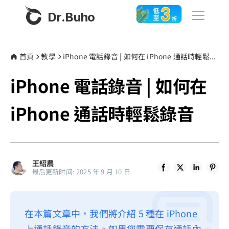
Dr.Buho
首頁
首頁
教學
iPhone 電話錄音 | 如何在 iPhone 通話時輕鬆錄音
iPhone 電話錄音 | 如何在
產品
BuhoCleaner
iPhone 通話時輕鬆錄音
商店
BuhoUnlocker
BuhoRepair
部落格
BuhoNTFS
王紹農
最后更新时间: 2025 年 9 月 10 日
BuhoBarX
更多
BuhoLaunchpad
關於我們
在本篇文章中，我們將介紹 5 種在 iPhone
聯絡我們
上通話錄音的方法。如果您需要保存通話內