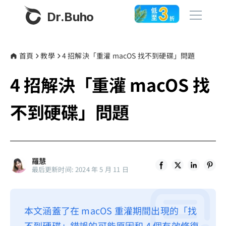
Dr.Buho
首頁
首頁
教學
4 招解決「重灌 macOS 找不到硬碟」問題
4 招解決「重灌 macOS 找
產品
BuhoCleaner
不到硬碟」問題
商店
BuhoUnlocker
BuhoRepair
部落格
BuhoNTFS
羅慧
最后更新时间: 2024 年 5 月 11 日
BuhoBarX
更多
BuhoLaunchpad
關於我們
本文涵蓋了在 macOS 重灌期間出現的「找
聯絡我們
不到硬碟」錯誤的可能原因和 4 個有效修復