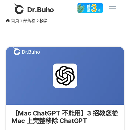
Dr.Buho
首頁
部落格
教學
首頁
產品
BuhoCleaner
商店
BuhoUnlocker
BuhoRepair
部落格
BuhoNTFS
BuhoBarX
更多
BuhoLaunchpad
【Mac ChatGPT 不能用】3 招教您從
關於我們
Mac 上完整移除 ChatGPT
聯絡我們