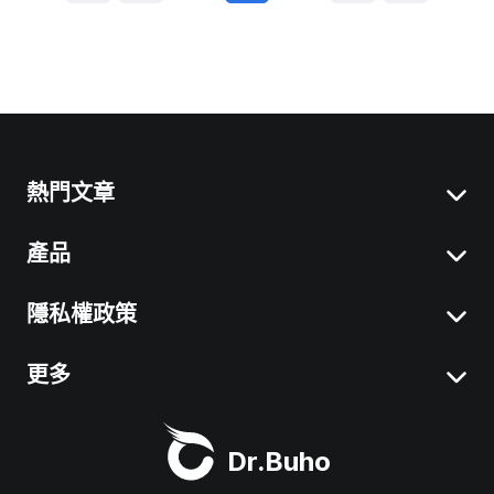
熱門文章
產品
Mac 「系統資料」刪除
移除 Mac 應用程式
隱私權政策
BuhoCleaner
iOS 26 最新資訊
BuhoUnlocker
更多
服務條款
macOS Tahoe 最新資訊
BuhoRepair
隱私權政策
關於我們
Mac 清理工具
Dr.Buho
BuhoNTFS
退款政策
聯絡我們