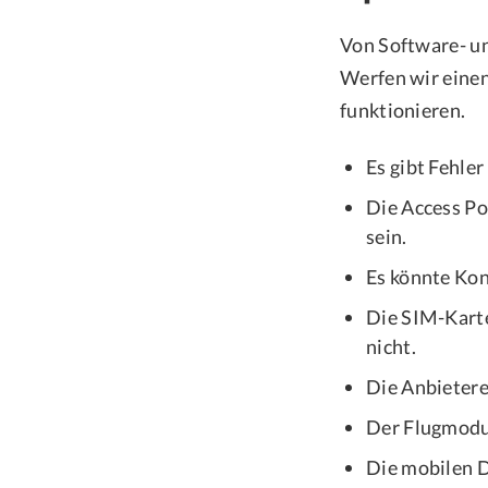
Von Software- u
Werfen wir einen
funktionieren.
Es gibt Fehle
Die Access P
sein.
Es könnte Kon
Die SIM-Karte
nicht.
Die Anbietere
Der Flugmodus
Die mobilen D