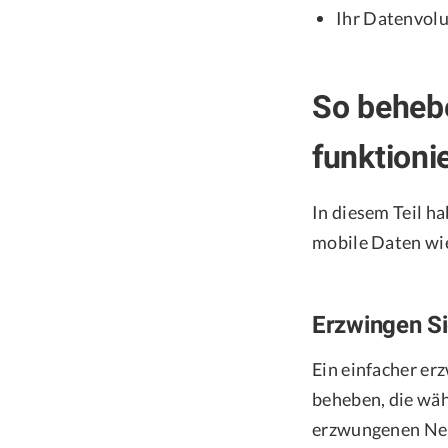
Ihr Datenvolu
So behebe
funktioni
In diesem Teil h
mobile Daten wi
Erzwingen Si
Ein einfacher e
beheben, die wäh
erzwungenen Neus