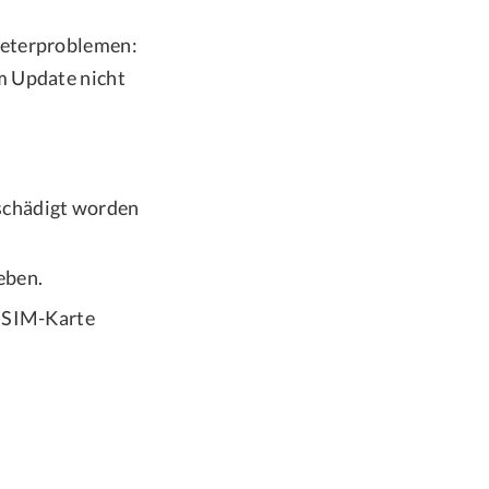
ieterproblemen:
m Update nicht
schädigt worden
eben.
e SIM-Karte