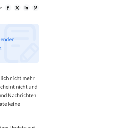
en
renden
n.
lich nicht mehr
scheint nicht und
 und Nachrichten
ate keine
 dem Update auf