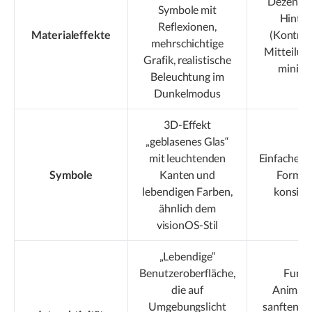
Dezente 
Symbole mit
Hinter
Reflexionen,
Materialeffekte
(Kontrol
mehrschichtige
Mitteilung
Grafik, realistische
minimal
Beleuchtung im
Dunkelmodus
3D-Effekt
„geblasenes Glas“
mit leuchtenden
Einfache g
Symbole
Kanten und
Formen,
lebendigen Farben,
konsiste
ähnlich dem
visionOS-Stil
„Lebendige“
Benutzeroberfläche,
Funkt
die auf
Animati
Umgebungslicht
sanften Ü