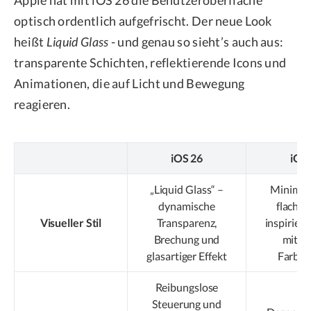
Apple hat mit iOS 26 die Benutzeroberfläche
optisch ordentlich aufgefrischt. Der neue Look
heißt
Liquid Glass
- und genau so sieht’s auch aus:
transparente Schichten, reflektierende Icons und
Animationen, die auf Licht und Bewegung
reagieren.
iOS 26
iOS 
„Liquid Glass“ –
Minimali
dynamische
flaches
Visueller Stil
Transparenz,
inspiriert
Brechung und
mit sa
glasartiger Effekt
Farbsc
Reibungslose
Steuerung und