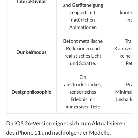
Interaktivität
und Geräteneigung
ke
reagiert, mit
kontext
natürlichen
Inter
Animationen
Betont metallische
Tradit
Reflexionen und
Kontrastan
Dunkelmodus
realistisches Licht
keine be
und Schatte.
Refle
Ein
ausdrucksstarkes,
Prakt
Designphilosophie
sensorisches
Minimalism
Erlebnis mit
Lesbarkeit 
immersiver Tiefe
Da iOS 26-Version eignet sich zum Aktualisieren
des iPhone 11 und nachfolgender Modelle.