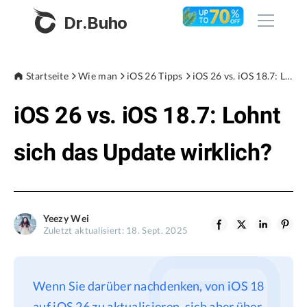
Dr.Buho
Startseite
Startseite
Wie man
iOS 26 Tipps
iOS 26 vs. iOS 18.7: Lohnt sich das Update wirklich?
iOS 26 vs. iOS 18.7: Lohnt
Produkte
BuhoCleaner
sich das Update wirklich?
Store
BuhoUnlocker
BuhoRepair
Blog
BuhoNTFS
Yeezy Wei
Zuletzt aktualisiert: 18. Sept. 2025
BuhoBarX
Unternehmen
BuhoLaunchpad
Über uns
Wenn Sie darüber nachdenken, von iOS 18
Unterstützung
auf iOS 26 zu aktualisieren, sich aber über