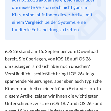
die neueste Version noch nicht ganz im
Datenschutz
Klaren sind, hilft Ihnen dieser Artikel mit
Rechtliches
einem Vergleich beider Systeme, eine
Refund Policy
fundierte Entscheidung zu treffen.
iOS 26 stand am 15. September zum Download
bereit. Sie überlegen, von iOS 18 auf iOS 26
umzusteigen, sind sich aber noch unsicher?
Verständlich - schließlich bringt iOS 26 einige
spannende Neuerungen, aber eben auch typische
Kinderkrankheiten einer frühen Beta-Version. In
diesem Artikel zeigen wir Ihnen die wichtigsten
Unterschiede zwischen iOS 18.7 und iOS 26 - und
worauf Sie vor einem Update unbedingt achten