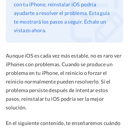
con tu iPhone, reinstalar iOS podría
Privacidad
ayudarte a resolver el problema. Esta guía
Términos
te mostrará los pasos a seguir. Échale un
Politica de Reembolso
vistazo ahora.
Aunque iOS es cada vez más estable, no es raro ver
iPhones con problemas. Cuando se produce un
problema en tu iPhone, el reinicio o forzar el
reinicio normalmente pueden resolverlo. Si el
problema persiste después de intentar estos
pasos, reinstalar tu iOS podría ser la mejor
solución.
En el siguiente contenido, te enseñaremos cuándo