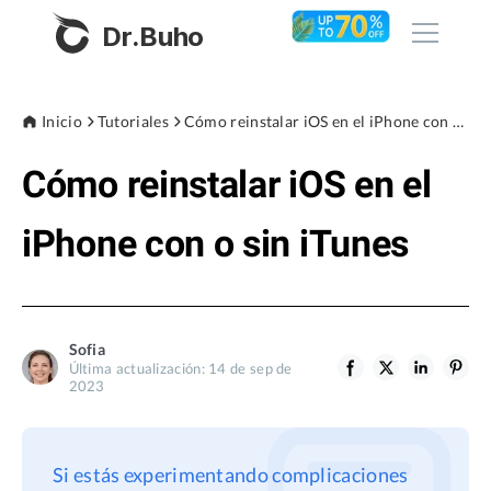
Dr.Buho
Inicio
Inicio
Tutoriales
Cómo reinstalar iOS en el iPhone con o sin iTunes
Cómo reinstalar iOS en el
Productos
BuhoCleaner
iPhone con o sin iTunes
Tienda
BuhoUnlocker
BuhoRepair
Blog
BuhoNTFS
Sofia
Última actualización: 14 de sep de
BuhoBarX
2023
Empresa
BuhoLaunchpad
Sobre nosotros
Si estás experimentando complicaciones
Asistencia