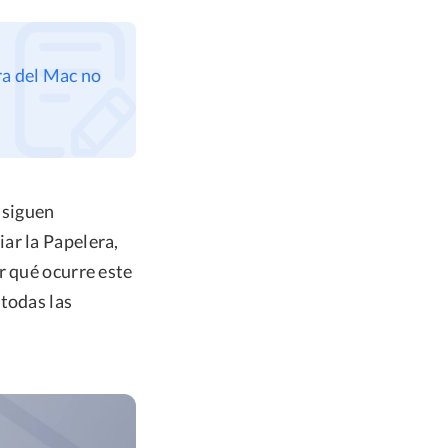
ra del Mac no
 siguen
ar la Papelera,
r qué ocurre este
todas las