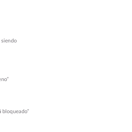
á siendo
eno”
tá bloqueado”