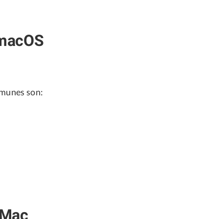
 macOS
comunes son:
 Mac