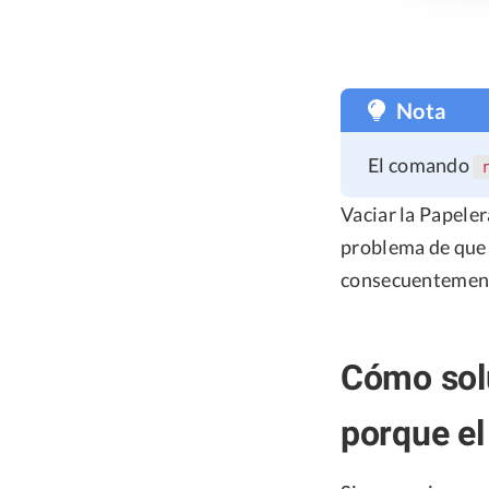
Nota
El comando
Vaciar la Papeler
problema de que l
consecuentement
Cómo solu
porque el