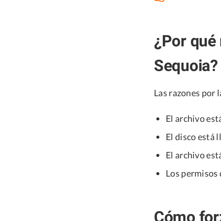
¿Por qué 
Sequoia?
Las razones por 
El archivo est
El disco está l
El archivo es
Los permisos 
Cómo forz