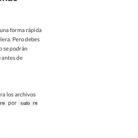
 una forma rápida
elera. Pero debes
o se podrán
e antes de
ra los archivos
por
rm
sudo rm