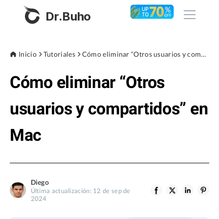
Dr.Buho
Inicio
Inicio
Tutoriales
Cómo eliminar “Otros usuarios y compartidos” en Mac
Cómo eliminar “Otros
Productos
BuhoCleaner
usuarios y compartidos” en
Tienda
BuhoUnlocker
Mac
BuhoRepair
Blog
BuhoNTFS
BuhoBarX
Empresa
Diego
BuhoLaunchpad
Última actualización: 12 de sep de
Sobre nosotros
2024
Asistencia