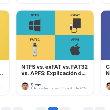
NTFS vs. exFAT vs. FAT32
C
o
vs. APFS: Explicación de
N
las diferencias
e
Diego
25
Última actualización: 24 de dic de 2024