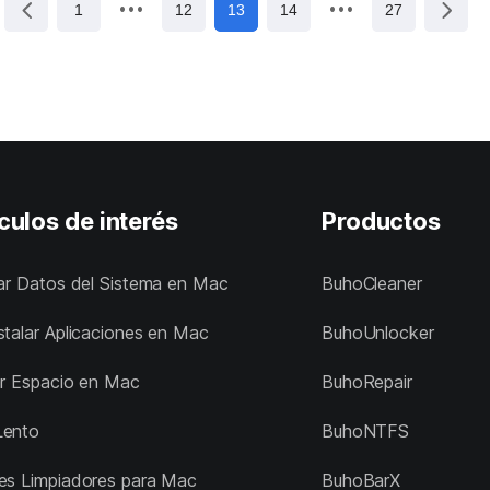
1
12
13
14
27
culos de interés
Productos
nar Datos del Sistema en Mac
BuhoCleaner
stalar Aplicaciones en Mac
BuhoUnlocker
ar Espacio en Mac
BuhoRepair
Lento
BuhoNTFS
es Limpiadores para Mac
BuhoBarX