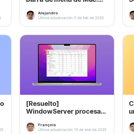
guía paso a paso
a
Alejandro
5
Última actualización: 5 de feb de 2025
no
[Resuelto]
C
WindowServer procesa
u
mucha CPU y memoria en
d
François
Mac
025
Última actualización: 15 de ene de 2025