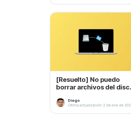
[Resuelto] No puedo
borrar archivos del disc
duro externo en Mac
Diego
Última actualización: 2 de ene de 20