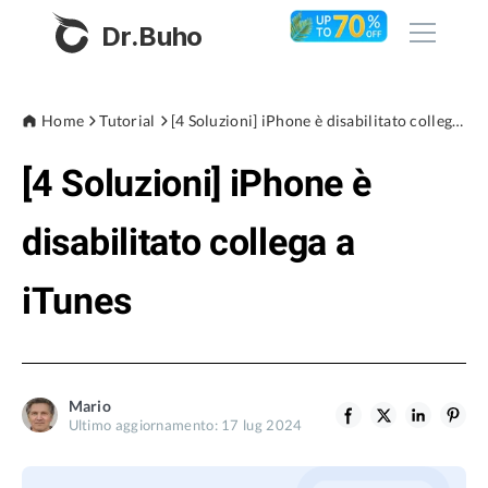
Dr.Buho
Home
Home
Tutorial
[4 Soluzioni] iPhone è disabilitato collega a iTunes
[4 Soluzioni] iPhone è
Prodotti
BuhoCleaner
disabilitato collega a
Negozio
BuhoUnlocker
iTunes
BuhoRepair
Blog
BuhoNTFS
BuhoBarX
Azienda
Mario
BuhoLaunchpad
Ultimo aggiornamento: 17 lug 2024
Chi siamo
Supporto