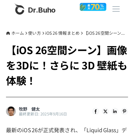
Dr.Buho
ホーム
ホーム
使い方
iOS 26 情報まとめ
【iOS 26空間シーン】画像を3Dに！さらに 3D 壁紙も体験！
【iOS 26空間シーン】画像
製品
を3Dに！さらに 3D 壁紙も
BuhoCleaner
ストア
BuhoUnlocker
体験！
BuhoRepair
ブログ
BuhoNTFS
BuhoBarX
その他
牧野 健太
最終更新日: 2025年9月16日
BuhoLaunchpad
Dr.Buhoについて
最新のiOS 26が正式発表され、「Liquid Glass」デ
サポート