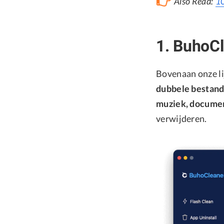
Also Read:
10
1. BuhoC
Bovenaan onze li
dubbele bestand
muziek, documen
verwijderen.