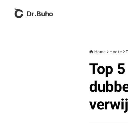
Dr.Buho
Home
Hoe te
T
Top 5
dubbe
verwi