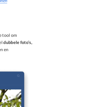
onen
ke tool om
el
dubbele foto’s,
en en