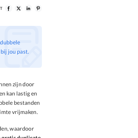
ST
m dubbele
ij jou past.
nnen zijn door
n kan lastig en
dubbele bestanden
imte vrijmaken.
nden, waardoor
 gratis duplicate