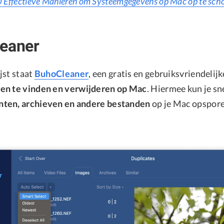
 Effectieve Manieren om Systeemgegevens op Mac op te sch
leaner
jst staat
BuhoCleaner
, een gratis en gebruiksvriendelij
en te vinden en verwijderen op Mac
. Hiermee kun je sn
ten, archieven en andere bestanden
op je Mac opspor