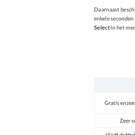
Daarnaast besch
enkele seconden 
Select
in het me
Gratis en zee
Zeer s
Vindt dubbel