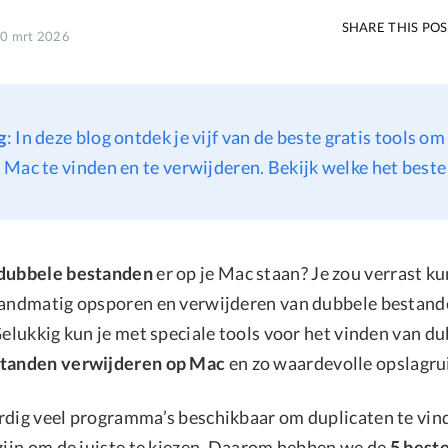
SHARE THIS PO
10 mrt 2026
g
: In deze blog ontdek je vijf van de beste gratis tools o
Mac te vinden en te verwijderen. Bekijk welke het beste b
dubbele bestanden
er op je Mac staan? Je zou verrast ku
handmatig opsporen en verwijderen van dubbele bestande
 Gelukkig kun je met speciale tools voor het vinden van 
tanden verwijderen op Mac
en zo waardevolle opslagru
rdig veel programma’s beschikbaar om duplicaten te vi
 zijn om de juiste te kiezen. Daarom hebben we de
5 beste