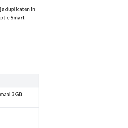
e duplicaten in
optie
Smart
imaal 3 GB
n