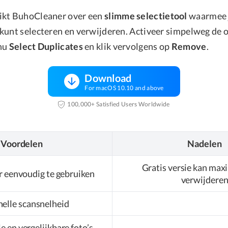
ikt BuhoCleaner over een
slimme selectietool
waarmee j
kunt selecteren en verwijderen. Activeer simpelweg de 
nu
Select Duplicates
en klik vervolgens op
Remove
.
Download
For macOS 10.10 and above
100,000+ Satisfied Users Worldwide
Voordelen
Nadelen
Gratis versie kan max
r eenvoudig te gebruiken
verwijdere
nelle scansnelheid
e en vergelijkbare foto’s