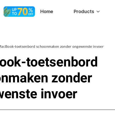
Home
Products
acBook-toetsenbord schoonmaken zonder ongewenste invoer
ok-toetsenbord
onmaken zonder
enste invoer