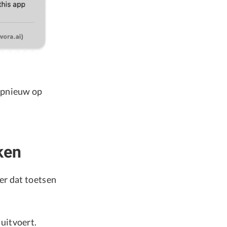
opnieuw op
ken
er dat toetsen
uitvoert.