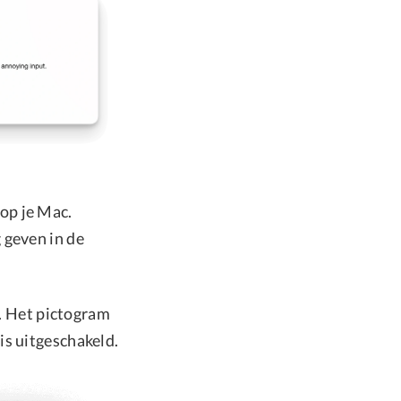
op je Mac.
 geven in de
”. Het pictogram
is uitgeschakeld.