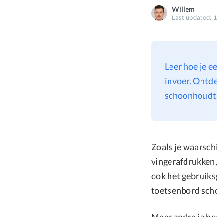
Willem
Last updated: 
Leer hoe je 
invoer. Ontde
schoonhoudt
Zoals je waarsch
vingerafdrukken, 
ook het gebruiks
toetsenbord sc
Maar zodra je he