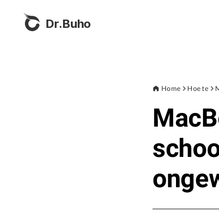
Dr.Buho
Home
Hoe te
M
MacBo
scho
ongew