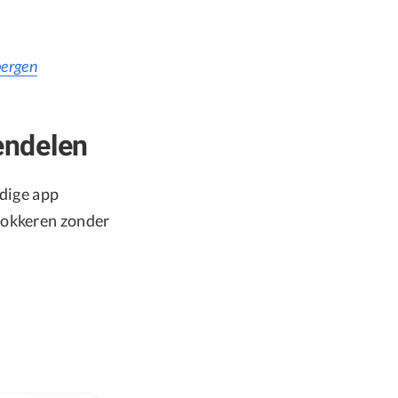
bergen
endelen
ndige app
lokkeren zonder