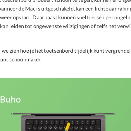
wanneer de Mac is uitgeschakeld, kan een lichte aanrakin
 weer opstart. Daarnaast kunnen sneltoetsen per ongel
 kan leiden tot ongewenste wijzigingen of zelfs het verw
n we zien hoe je het toetsenbord tijdelijk kunt vergrendel
kunt schoonmaken.