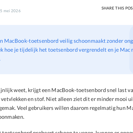
SHARE THIS PO
15 mei 2026
een MacBook-toetsenbord veilig schoonmaakt zonder on
k hoe je tijdelijk het toetsenbord vergrendelt en je Mac 
.
ijnlijk weet, krijgt een MacBook-toetsenbord snel last v
vetvlekken en stof. Niet alleen ziet dit er minder mooi ui
gemak. Veel gebruikers willen daarom regelmatig hun 
hoonmaken.
t toetsenbord probeert schoon te vegen, kunnen er onge