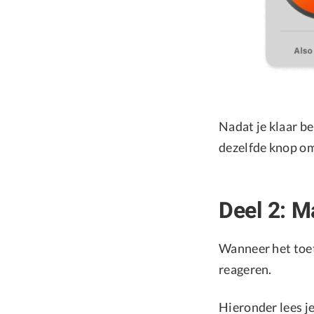
Nadat je klaar b
dezelfde knop om
Deel 2: 
Wanneer het toet
reageren.
Hieronder lees j