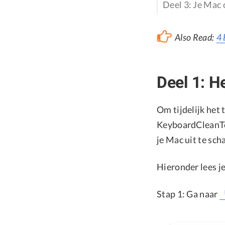
Deel 3: Je Mac
Also Read:
4 
Deel 1: H
Om tijdelijk het
KeyboardCleanToo
je Mac uit te sch
Hieronder lees j
Stap 1: Ga naar
「