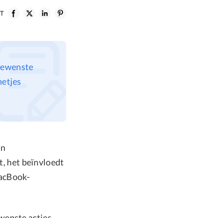
ST
gewenste
netjes
an
t, het beïnvloedt
MacBook-
wenste acties