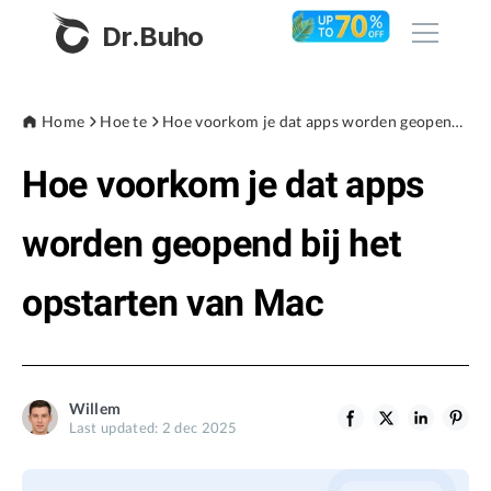
Dr.Buho
Home
Home
Hoe te
Hoe voorkom je dat apps worden geopend bij het opstarten van Mac
Hoe voorkom je dat apps
Products
BuhoCleaner
worden geopend bij het
Store
BuhoUnlocker
opstarten van Mac
BuhoRepair
Blog
BuhoNTFS
BuhoBarX
Company
Willem
BuhoLaunchpad
Last updated: 2 dec 2025
About
Support