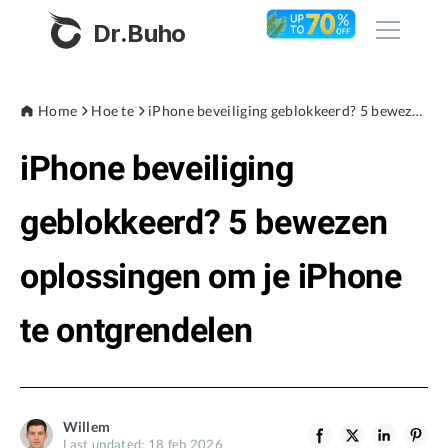
Dr.Buho
Home
Home
Hoe te
iPhone beveiliging geblokkeerd? 5 bewezen oplossingen om je iPhone te ontgrendelen
iPhone beveiliging
Products
BuhoCleaner
geblokkeerd? 5 bewezen
Store
BuhoUnlocker
oplossingen om je iPhone
BuhoRepair
Blog
BuhoNTFS
te ontgrendelen
BuhoBarX
Company
BuhoLaunchpad
About
Willem
Support
Last updated: 18 feb 2026