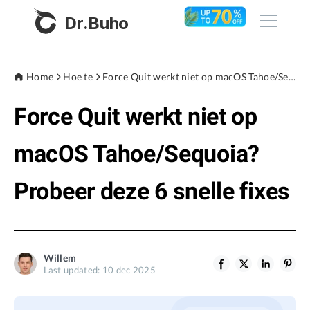
Dr.Buho
Home
Home
Hoe te
Force Quit werkt niet op macOS Tahoe/Sequoia? Probeer deze 6 snelle fixes
Force Quit werkt niet op
Products
BuhoCleaner
macOS Tahoe/Sequoia?
Store
BuhoUnlocker
Probeer deze 6 snelle fixes
BuhoRepair
Blog
BuhoNTFS
BuhoBarX
Company
Willem
BuhoLaunchpad
Last updated: 10 dec 2025
About
Support