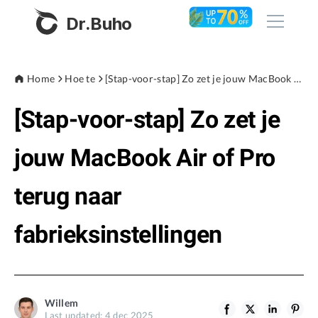
Dr.Buho
Home
Home
Hoe te
[Stap-voor-stap] Zo zet je jouw MacBook Air of Pro terug naar fabrieksinstellingen
[Stap-voor-stap] Zo zet je
Products
BuhoCleaner
jouw MacBook Air of Pro
Store
BuhoUnlocker
terug naar
BuhoRepair
Blog
BuhoNTFS
fabrieksinstellingen
BuhoBarX
Company
BuhoLaunchpad
About
Willem
Support
Last updated: 4 dec 2025