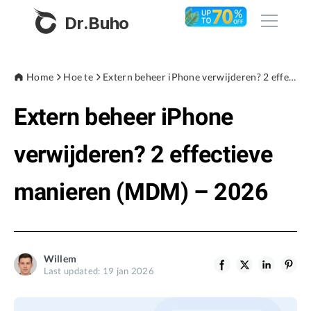
Dr.Buho
Home
Home
Hoe te
Extern beheer iPhone verwijderen? 2 effectieve manieren (MDM) – 2026
Extern beheer iPhone
Products
BuhoCleaner
verwijderen? 2 effectieve
Store
BuhoUnlocker
manieren (MDM) – 2026
BuhoRepair
Blog
BuhoNTFS
BuhoBarX
Company
Willem
BuhoLaunchpad
Last updated: 19 jan 2026
About
Support