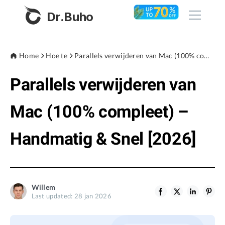
Dr.Buho
Home
Home
Hoe te
Parallels verwijderen van Mac (100% compleet) – Handmatig & Snel [2026]
Parallels verwijderen van
Products
BuhoCleaner
Mac (100% compleet) –
Store
BuhoUnlocker
Handmatig & Snel [2026]
BuhoRepair
Blog
BuhoNTFS
BuhoBarX
Company
Willem
BuhoLaunchpad
Last updated: 28 jan 2026
About
Support