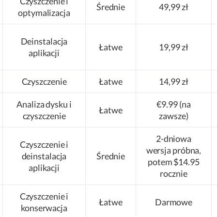
Czyszczenie i
Średnie
49,99 zł
optymalizacja
Deinstalacja
Łatwe
19,99 zł
aplikacji
Czyszczenie
Łatwe
14,99 zł
Analiza dysku i
€9.99 (na
Łatwe
czyszczenie
zawsze)
2-dniowa
Czyszczenie i
wersja próbna,
deinstalacja
Średnie
potem $14.95
aplikacji
rocznie
Czyszczenie i
Łatwe
Darmowe
konserwacja