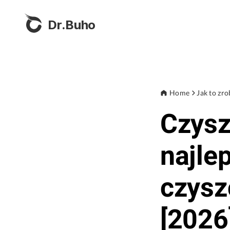
Dr.Buho
Home
Jak to zro
Czysz
najle
czysz
[2026