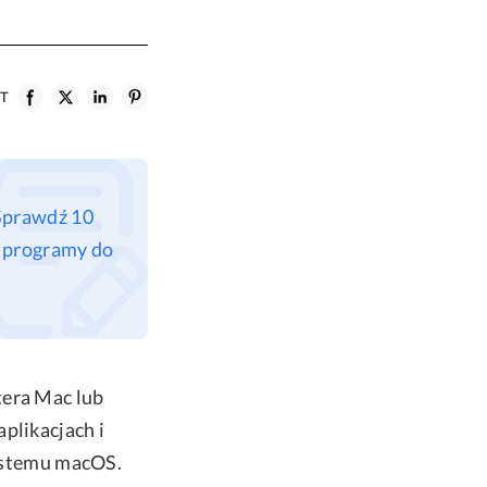
ST
Sprawdź 10
e programy do
tera Mac lub
plikacjach i
ystemu macOS.