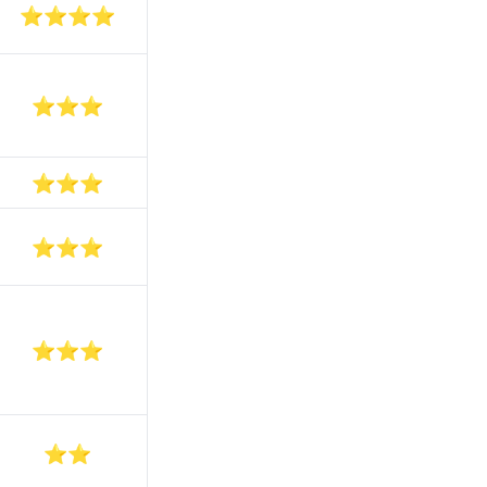
⭐️⭐️⭐️⭐️
⭐️⭐️⭐️
⭐️⭐️⭐️
⭐️⭐️⭐️
⭐️⭐️⭐️
⭐️⭐️