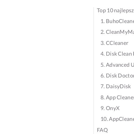
Top 10 najleps
1. BuhoClean
2. CleanMyM
3. CCleaner
4. Disk Clean
5. Advanced 
6. Disk Docto
7. DaisyDisk
8. App Cleane
9. OnyX
10. AppClean
FAQ