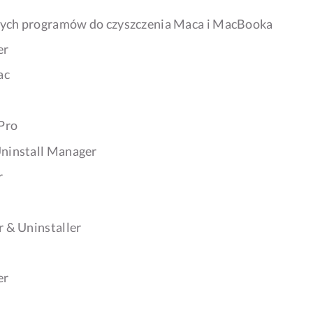
zych programów do czyszczenia Maca i MacBooka
er
ac
 Pro
Uninstall Manager
r
r & Uninstaller
er