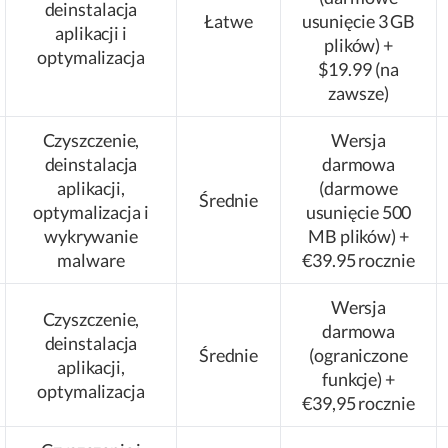
deinstalacja
Łatwe
usunięcie 3 GB
aplikacji i
plików) +
optymalizacja
$19.99 (na
zawsze)
Czyszczenie,
Wersja
deinstalacja
darmowa
aplikacji,
(darmowe
Średnie
optymalizacja i
usunięcie 500
wykrywanie
MB plików) +
malware
€39.95 rocznie
Wersja
Czyszczenie,
darmowa
deinstalacja
Średnie
(ograniczone
aplikacji,
funkcje) +
optymalizacja
€39,95 rocznie