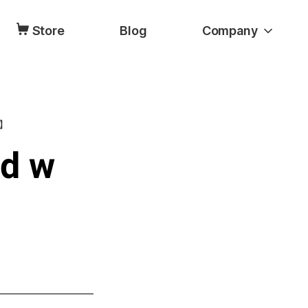
Store
Blog
Company
e】
ad w