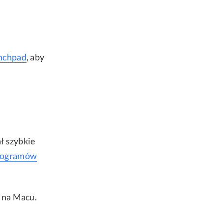
nchpad
, aby
ł szybkie
rogramów
 na Macu.