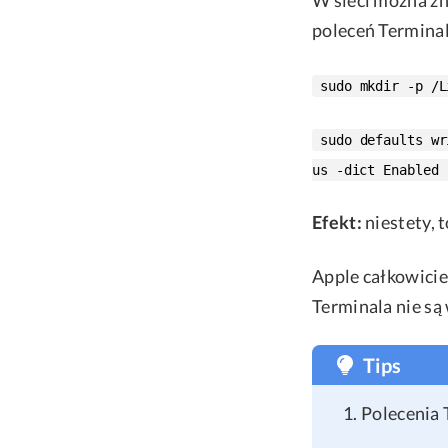
poleceń Terminala
sudo mkdir -p /L
sudo defaults wr
us -dict Enabled 
Efekt:
niestety, t
Apple całkowicie
Terminala nie są 
Tips
Polecenia 