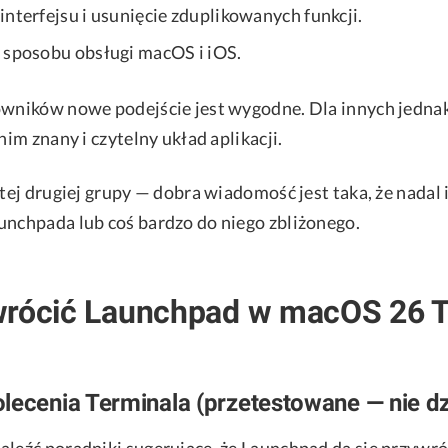
interfejsu i usunięcie zduplikowanych funkcji.
 sposobu obsługi macOS i iOS.
owników nowe podejście jest wygodne. Dla innych jedn
 nim znany i czytelny układ aplikacji.
 tej drugiej grupy — dobra wiadomość jest taka, że nadal 
unchpada lub coś bardzo do niego zbliżonego.
wrócić Launchpad w macOS 26 
lecenia Terminala (przetestowane — nie dz
aleźć poradniki sugerujące, że Launchpad da się przywr