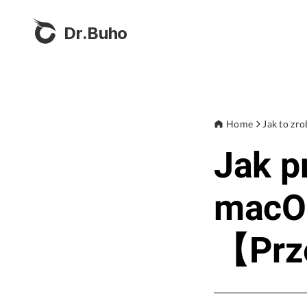
Dr.Buho
Home
Jak to zro
Jak p
macO
【Prz