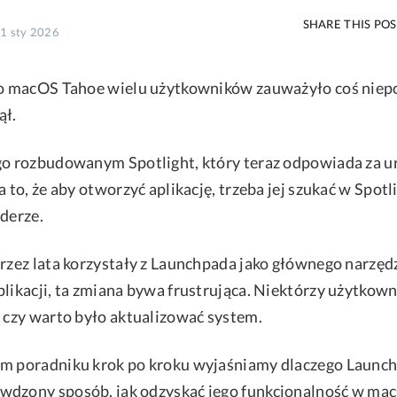
SHARE THIS PO
21 sty 2026
 do macOS Tahoe wielu użytkowników zauważyło coś nie
ął.
go rozbudowanym Spotlight, który teraz odpowiada za 
a to, że aby otworzyć aplikację, trzeba jej szukać w Spotl
nderze.
przez lata korzystały z Launchpada jako głównego narzędz
plikacji, ta zmiana bywa frustrująca. Niektórzy użytkow
, czy warto było aktualizować system.
ym poradniku krok po kroku wyjaśniamy dlaczego Launch
wdzony sposób, jak odzyskać jego funkcjonalność w ma