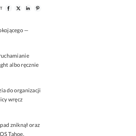
ST
pokojącego —
uruchamianie
ight albo ręcznie
ia do organizacji
nicy wręcz
pad zniknął oraz
cOS Tahoe.