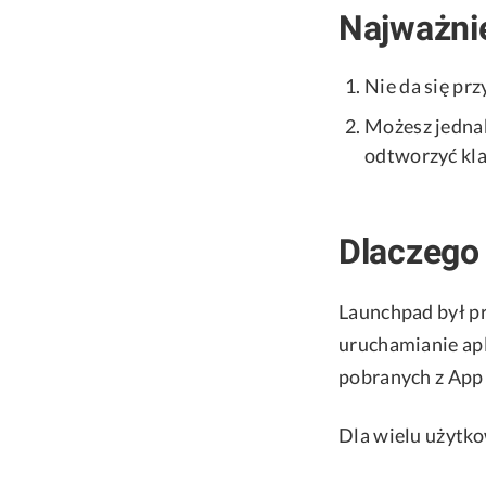
Najważnie
Nie da się pr
Możesz jednak 
odtworzyć kl
Dlaczego
Launchpad był pr
uruchamianie apl
pobranych z App 
Dla wielu użytk