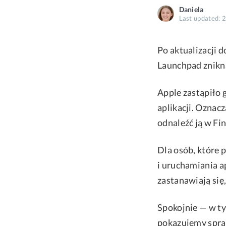
Daniela
Last updated: 
Po aktualizacji
Launchpad znikn
Apple zastąpiło 
aplikacji. Oznacz
odnaleźć ją w Fi
Dla osób, które 
i uruchamiania a
zastanawiają się
Spokojnie — w t
pokazujemy spra