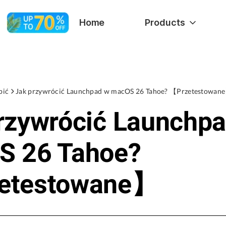
Home
Products
bić
Jak przywrócić Launchpad w macOS 26 Tahoe? 【Przetestowan
rzywrócić Launchp
S 26 Tahoe?
etestowane】