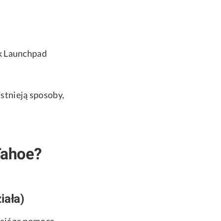
ak Launchpad
istnieją sposoby,
Tahoe?
iała)
ócić za pomocą