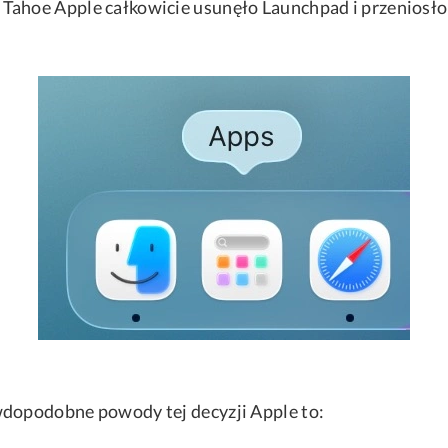
ahoe Apple całkowicie usunęło Launchpad i przeniosło 
wdopodobne powody tej decyzji Apple to: