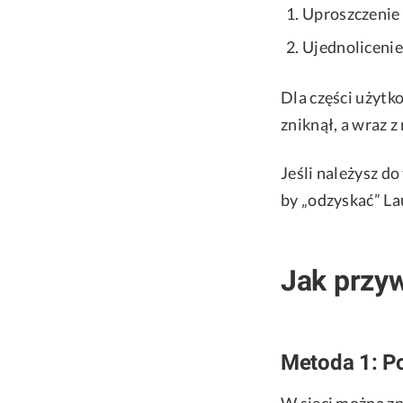
Uproszczenie 
Ujednolicenie
Dla części użytk
zniknął, a wraz z
Jeśli należysz do
by „odzyskać” La
Jak przy
Metoda 1: Po
W sieci można zn