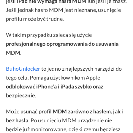
jeśli
iPad nie wymaga hasła MDM
lub jeśli je znasz.
Jeśli jednak hasło MDM jest nieznane, usunięcie
profilu może być trudne.
W takim przypadku zaleca się użycie
profesjonalnego oprogramowania do usuwania
MDM
.
BuhoUnlocker
to jedno z najlepszych narzędzi do
tego celu. Pomaga użytkownikom Apple
odblokować iPhone’a i iPada szybko oraz
bezpiecznie
.
Może
usunąć profil MDM zarówno z hasłem, jak i
bez hasła
. Po usunięciu MDM urządzenie nie
będzie już monitorowane, dzięki czemu będziesz