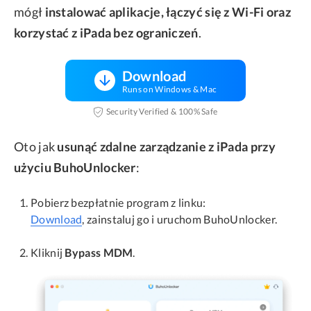
mógł
instalować aplikacje, łączyć się z Wi-Fi oraz
korzystać z iPada bez ograniczeń
.
Download
Runs on Windows & Mac
Security Verified & 100% Safe
Oto jak
usunąć zdalne zarządzanie z iPada przy
użyciu BuhoUnlocker
:
Pobierz bezpłatnie program z linku:
Download
, zainstaluj go i uruchom BuhoUnlocker.
Kliknij
Bypass MDM
.