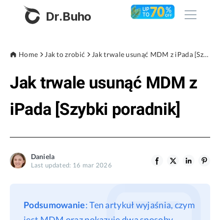
Dr.Buho
Home
Home
Jak to zrobić
Jak trwale usunąć MDM z iPada [Szybki poradnik]
Jak trwale usunąć MDM z
Products
BuhoCleaner
iPada [Szybki poradnik]
Store
BuhoUnlocker
BuhoRepair
Blog
BuhoNTFS
Daniela
Last updated: 16 mar 2026
BuhoBarX
Company
BuhoLaunchpad
About
Podsumowanie
: Ten artykuł wyjaśnia, czym
Support
jest MDM oraz pokazuje dwa sposoby