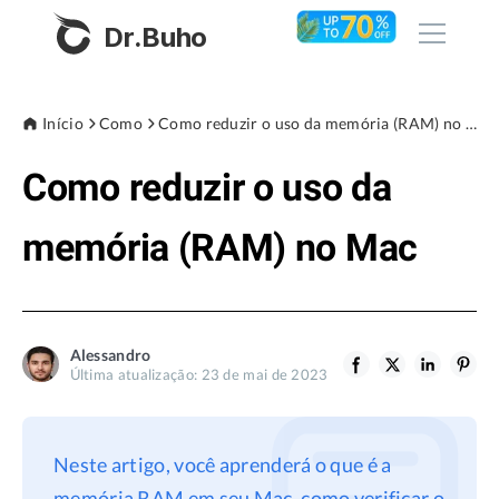
Dr.Buho
Início
Início
Como
Como reduzir o uso da memória (RAM) no Mac
Como reduzir o uso da
Produtos
BuhoCleaner
memória (RAM) no Mac
Loja
BuhoUnlocker
BuhoRepair
Blog
BuhoNTFS
Alessandro
Última atualização: 23 de mai de 2023
BuhoBarX
Empresa
BuhoLaunchpad
Sobre nós
Neste artigo, você aprenderá o que é a
Assistência
memória RAM em seu Mac, como verificar o