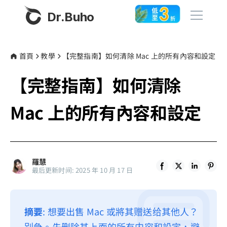
Dr.Buho
首頁
首頁
教學
【完整指南】如何清除 Mac 上的所有內容和設定
【完整指南】如何清除
產品
BuhoCleaner
Mac 上的所有內容和設定
商店
BuhoUnlocker
BuhoRepair
部落格
BuhoNTFS
羅慧
最后更新时间: 2025 年 10 月 17 日
BuhoBarX
更多
BuhoLaunchpad
關於我們
摘要
: 想要出售 Mac 或將其赠送给其他人？
聯絡我們
别急。先删除其上面的所有内容和設定，避