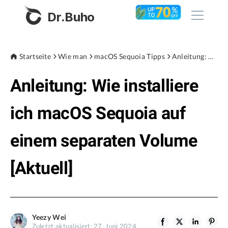
Dr.Buho
Startseite
Startseite
Wie man
macOS Sequoia Tipps
Anleitung: Wie installiere ich macOS Sequoia auf einem separaten Volume [Aktuell]
Anleitung: Wie installiere
Produkte
BuhoCleaner
ich macOS Sequoia auf
Store
BuhoUnlocker
einem separaten Volume
BuhoRepair
Blog
BuhoNTFS
[Aktuell]
BuhoBarX
Unternehmen
BuhoLaunchpad
Über uns
Yeezy Wei
Unterstützung
Zuletzt aktualisiert: 27. Juni 2024