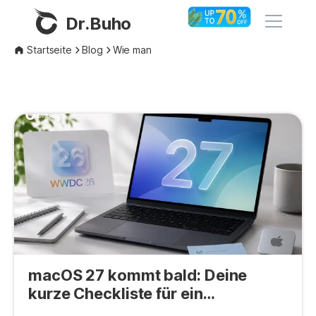
Dr.Buho
Startseite
Blog
Wie man
Startseite
Produkte
BuhoCleaner
Store
BuhoUnlocker
BuhoRepair
Blog
BuhoNTFS
BuhoBarX
Unternehmen
BuhoLaunchpad
macOS 27 kommt bald: Deine
Über uns
kurze Checkliste für ein
sorgenfreies Update
Unterstützung