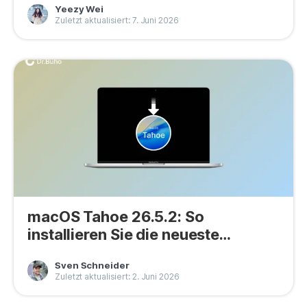
Yeezy Wei
Datenschutz
Zuletzt aktualisiert: 7. Juni 2026
Rechtliches
Refund Policy
macOS Tahoe 26.5.2: So
installieren Sie die neueste
macOS-Version [Anleitung]
Sven Schneider
Zuletzt aktualisiert: 2. Juni 2026