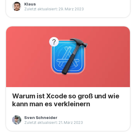
Klaus
Datenschutz
Zuletzt aktualisiert: 29. März 2023
Rechtliches
Refund Policy
Warum ist Xcode so groß und wie
kann man es verkleinern
Sven Schneider
Zuletzt aktualisiert: 21. März 2023