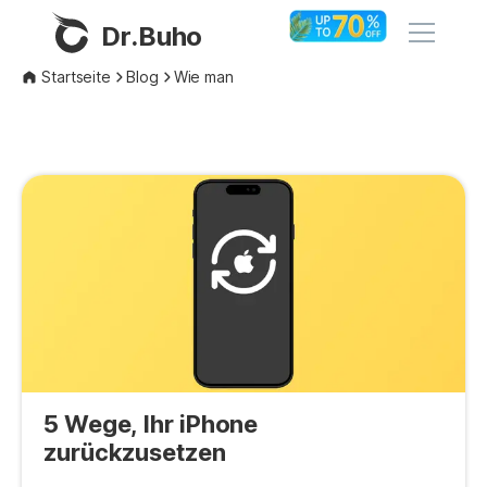
Dr.Buho
Startseite
Blog
Wie man
Startseite
Produkte
BuhoCleaner
Store
BuhoUnlocker
BuhoRepair
Blog
BuhoNTFS
BuhoBarX
Unternehmen
BuhoLaunchpad
5 Wege, Ihr iPhone
Über uns
zurückzusetzen
Unterstützung