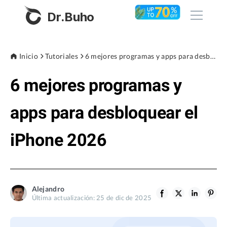
Dr.Buho
Inicio
Inicio
Tutoriales
6 mejores programas y apps para desbloquear el iPhone 2026
6 mejores programas y
Productos
BuhoCleaner
apps para desbloquear el
Tienda
BuhoUnlocker
iPhone 2026
BuhoRepair
Blog
BuhoNTFS
BuhoBarX
Empresa
Alejandro
BuhoLaunchpad
Última actualización: 25 de dic de 2025
Sobre nosotros
Asistencia